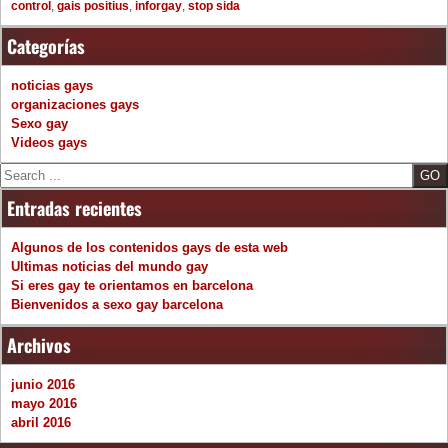
control
,
gais positius
,
inforgay
,
stop sida
Categorías
noticias gays
organizaciones gays
Sexo gay
Videos gays
S
e
Entradas recientes
a
r
Algunos de los contenidos gays de esta web
c
Ultimas noticias del mundo gay
h
Si eres gay te orientamos en barcelona
Bienvenidos a sexo gay barcelona
Archivos
junio 2016
mayo 2016
abril 2016